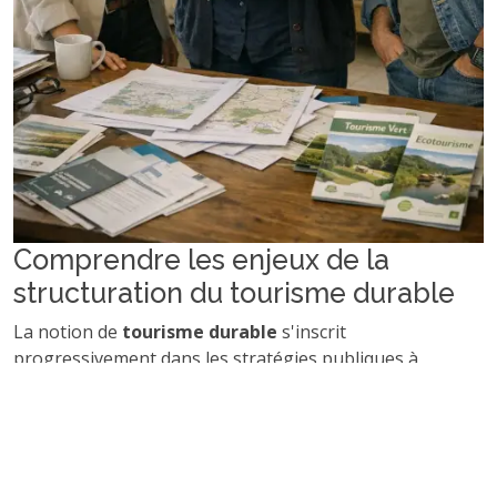
Comprendre les enjeux de la
structuration du tourisme durable
La notion de
tourisme durable
s'inscrit
progressivement dans les stratégies publiques à
mesure que l’urgence écologique et la transition socio-
économique s’imposent comme incontournables. Sur le
territoire français, ce secteur représente près de 7,5%
du PIB (selon l’INSEE), tout en générant d’importantes
pressions sur les milieux (consommation d’eau,